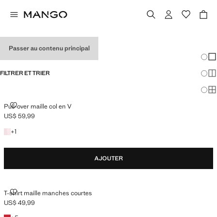
HOLIDAY OUTFITS
Passer au contenu principal
Chang
Aff
FILTRER ET TRIER
Aff
Af
PULL-OVER MAILLE COL EN V
Pull-over maille col en V
US$ 59,99
Prix actuel [US$ 59,99 ]
+1 couleur
+
1
AJOUTER
T-SHIRT MAILLE MANCHES COURTES
T-shirt maille manches courtes
US$ 49,99
Prix actuel [US$ 49,99 ]