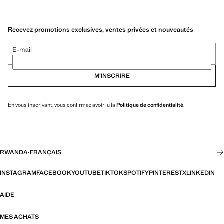
Recevez promotions exclusives, ventes privées et nouveautés
E-mail
M’INSCRIRE
En vous inscrivant, vous confirmez avoir lu la
Politique de confidentialité
.
RWANDA
·
FRANÇAIS
INSTAGRAM
FACEBOOK
YOUTUBE
TIKTOK
SPOTIFY
PINTEREST
X
LINKEDIN
AIDE
MES ACHATS