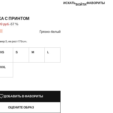
ИСКАТЬ
ФАВОРИТЫ
ВОЙТИ
КА С ПРИНТОМ
9 руб.
-57 %
на зачеркнута [2 299 руб. ]
 [999 руб. ]
вет
Грязно-белый
мер S, ее рост 179cm.
XS
S
M
L
XXL
КЗЕМПЛЯРЫ!
ИИ. ХОЧУ!
ДОБАВИТЬ В ФАВОРИТЫ
ОЦЕНИТЕ ОБРАЗ