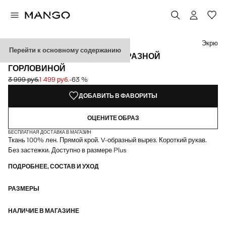
Выберите цвет
Выбранный цвет: Экрю
Цвет Небесно-голубой
Цвет Пастельный светло-коричневый
Цвет Зеленый
Экрю
Перейти к основному содержанию
ЛЬНЯНАЯ ФУТБОЛКА С V-ОБРАЗНОЙ
ГОРЛОВИНОЙ
3 999 руб.
1 499 руб.
-63 %
Начальная цена зачеркнута [3 999 руб. ]
Текущая цена [1 499 руб. ]
ДОБАВИТЬ В ФАВОРИТЫ
ОЦЕНИТЕ ОБРАЗ
БЕСПЛАТНАЯ ДОСТАВКА В МАГАЗИН
Ткань 100% лен. Прямой крой. V-образный вырез. Короткий рукав.
Без застежки. Доступно в размере Plus
ПОДРОБНЕЕ, СОСТАВ И УХОД
РАЗМЕРЫ
НАЛИЧИЕ В МАГАЗИНЕ