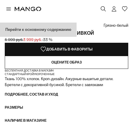
Выберите цвет
Выбранный цвет: Грязно-белый
Грязно-белый
Перейти к основному содержанию
ТОП С ПЕРФОРАЦИЕЙ И ВЫШИВКОЙ
5 999 руб.
3 999 руб.
-33 %
Начальная цена зачеркнута [5 999 руб. ]
Текущая цена [3 999 руб. ]
ДОБАВИТЬ В ФАВОРИТЫ
ОЦЕНИТЕ ОБРАЗ
БЕСПЛАТНАЯ ДОСТАВКА В МАГАЗИН
СТАНДАРТНЫЙ КРОЙ
УКОРОЧЕННЫЕ
Ткань 100% хлопок. Кроп-дизайн. Ажурные вышитые детали.
Бретели с декоративной бусиной. Бретели с завязками
ПОДРОБНЕЕ, СОСТАВ И УХОД
РАЗМЕРЫ
НАЛИЧИЕ В МАГАЗИНЕ