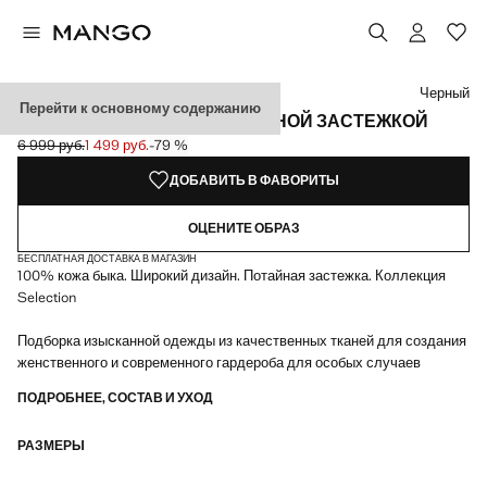
Выберите цвет
Выбранный цвет: Черный
Черный
Перейти к основному содержанию
КОЖАНЫЙ РЕМЕНЬ С ПОТАЙНОЙ ЗАСТЕЖКОЙ
6 999 руб.
1 499 руб.
-79 %
Начальная цена зачеркнута [6 999 руб. ]
Текущая цена [1 499 руб. ]
ДОБАВИТЬ В ФАВОРИТЫ
ОЦЕНИТЕ ОБРАЗ
БЕСПЛАТНАЯ ДОСТАВКА В МАГАЗИН
100% кожа быка. Широкий дизайн. Потайная застежка. Коллекция
Selection
Подборка изысканной одежды из качественных тканей для создания
женственного и современного гардероба для особых случаев
ПОДРОБНЕЕ, СОСТАВ И УХОД
РАЗМЕРЫ