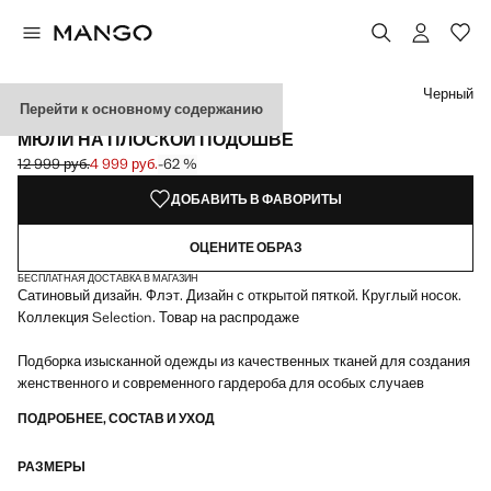
Выберите цвет
Выбранный цвет: Черный
Черный
Перейти к основному содержанию
SELECTION
МЮЛИ НА ПЛОСКОЙ ПОДОШВЕ
12 999 руб.
4 999 руб.
-62 %
Начальная цена зачеркнута [12 999 руб. ]
Текущая цена [4 999 руб. ]
ДОБАВИТЬ В ФАВОРИТЫ
ОЦЕНИТЕ ОБРАЗ
БЕСПЛАТНАЯ ДОСТАВКА В МАГАЗИН
Сатиновый дизайн. Флэт. Дизайн с открытой пяткой. Круглый носок.
Коллекция Selection. Товар на распродаже
Подборка изысканной одежды из качественных тканей для создания
женственного и современного гардероба для особых случаев
ПОДРОБНЕЕ, СОСТАВ И УХОД
РАЗМЕРЫ