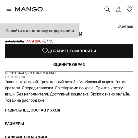
Выберите цвет
Выбранный цвет: Желтый
Желтый
Перейти к основному содержанию
ВЕРХ БИКИНИ В КЛЕТКУ ВИШИ
3 499 руб.
1 499 руб.
-57 %
Начальная цена зачеркнута [3 499 руб. ]
Текущая цена [1 499 руб. ]
ДОБАВИТЬ В ФАВОРИТЫ
ОЦЕНИТЕ ОБРАЗ
БЕСПЛАТНАЯ ДОСТАВКА В МАГАЗИН
ТРЕУГОЛЬНИК
Ткань с текстурой. Треугольный дизайн. V-образный вырез. Тонкие
бретели. Спереди завязки. Со сборками по краю. Принт в клетку
виши. Без наполнителя. Доступный комплект. Эксклюзивно онлайн.
Товар на распродаже
ПОДРОБНЕЕ, СОСТАВ И УХОД
РАЗМЕРЫ
НАЛИЧИЕ В МАГАЗИНЕ