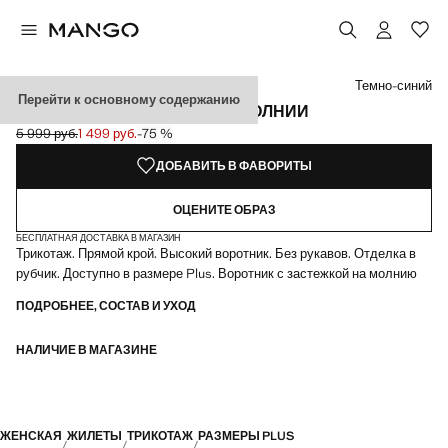
Выберите цвет
Темно-синий
Перейти к основному содержанию
ТРИКОТАЖНЫЙ ЖИЛЕТ НА МОЛНИИ
5 999 руб.
1 499 руб.
-75 %
Начальная цена зачеркнута [5 999 руб. ]
Текущая цена [1 499 руб. ]
ДОБАВИТЬ В ФАВОРИТЫ
ОЦЕНИТЕ ОБРАЗ
БЕСПЛАТНАЯ ДОСТАВКА В МАГАЗИН
Трикотаж. Прямой крой. Высокий воротник. Без рукавов. Отделка в
рубчик. Доступно в размере Plus. Воротник с застежкой на молнию
ПОДРОБНЕЕ, СОСТАВ И УХОД
НАЛИЧИЕ В МАГАЗИНЕ
ЖЕНСКАЯ
ЖИЛЕТЫ
ТРИКОТАЖ
РАЗМЕРЫ PLUS