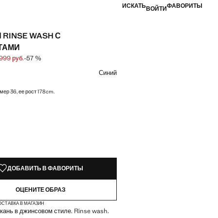
ИСКАТЬ
ФАВОРИТЫ
ВОЙТИ
RINSE WASH С
ТАМИ
 999 руб.
-57 %
ена зачеркнута [6 999 руб. ]
 [2 999 руб. ]
вет
Синий
мер 36, ее рост 178cm.
КЗЕМПЛЯРЫ!
ИИ. ХОЧУ!
ДОБАВИТЬ В ФАВОРИТЫ
ОЦЕНИТЕ ОБРАЗ
ОСТАВКА В МАГАЗИН
кань в джинсовом стиле. Rinse wash.