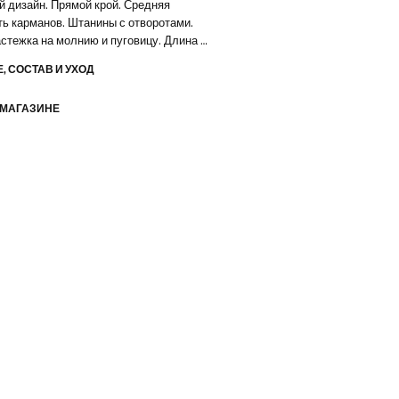
 дизайн. Прямой крой. Средняя
ть карманов. Штанины с отворотами.
стежка на молнию и пуговицу. Длина по
у шву 76 см
, СОСТАВ И УХОД
 МАГАЗИНЕ