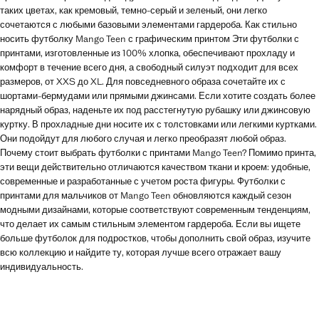
таких цветах, как кремовый, темно-серый и зеленый, они легко
сочетаются с любыми базовыми элементами гардероба. Как стильно
носить футболку Mango Teen с графическим принтом Эти футболки с
принтами, изготовленные из 100% хлопка, обеспечивают прохладу и
комфорт в течение всего дня, а свободный силуэт подходит для всех
размеров, от XXS до XL. Для повседневного образа сочетайте их с
шортами-бермудами или прямыми джинсами. Если хотите создать более
нарядный образ, наденьте их под расстегнутую рубашку или джинсовую
куртку. В прохладные дни носите их с толстовками или легкими куртками.
Они подойдут для любого случая и легко преобразят любой образ.
Почему стоит выбрать футболки с принтами Mango Teen? Помимо принта,
эти вещи действительно отличаются качеством ткани и кроем: удобные,
современные и разработанные с учетом роста фигуры. Футболки с
принтами для мальчиков от Mango Teen обновляются каждый сезон
модными дизайнами, которые соответствуют современным тенденциям,
что делает их самым стильным элементом гардероба. Если вы ищете
больше футболок для подростков, чтобы дополнить свой образ, изучите
всю коллекцию и найдите ту, которая лучше всего отражает вашу
индивидуальность.