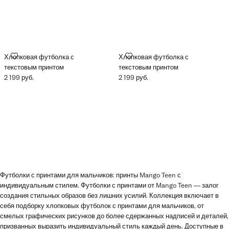
ХЛОПКОВАЯ ФУТБОЛКА С ТЕКСТОВЫМ ПРИНТОМ
ХЛОПКОВАЯ ФУТБОЛКА С ТЕК
Хлопковая футболка с
Хлопковая футболка с
текстовым принтом
текстовым принтом
2 199 руб.
2 199 руб.
Текущая цена [2 199 руб. ]
Текущая цена [2 199 руб. ]
Футболки с принтами для мальчиков: принты Mango Teen с
индивидуальным стилем. Футболки с принтами от Mango Teen — залог
создания стильных образов без лишних усилий. Коллекция включает в
себя подборку хлопковых футболок с принтами для мальчиков, от
смелых графических рисунков до более сдержанных надписей и деталей,
призванных выразить индивидуальный стиль каждый день. Доступные в