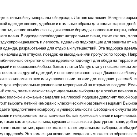
для стильной и универсальной одежды. Летняя коллекция Mango в форм
ской одежде: свежие, удобные и стильные образы для самых жарких дней
платья, легкие комбинезоны, джинсовые бермуды, полосатые шорты, юбки
го плана. В одежде преобладают натуральные ткани, такие как лен, хлоп
здухопроницаемость и легкость, идеально подходящие для защиты от жа
я одежда, разработанная для отдыха и путешествий. Эта подборка идеаль
е наряды для отпуска, поездок на выходные или прогулок по городу. Нап
мбинезоны с открытой спиной идеально подойдут для обеда на террасе и
т яркий и вневременной образ, белые платья Mango станут незаменимым э
о сочетать с другой одеждой, и они подчеркивают загар. Джинсовые берм
и с завязками на шее или укороченными топами для создания расслабленн
т для неформальных ужинов или мероприятий на открытом воздухе. Если
й стиль, платья макси станут идеальным выбором для особых вечеров ил
ых волокон и кожаные сандалии на плоской подошве дополнят любой обра
тоит выбрать летний чемодан с классическими базовыми вещами? Выбира
даете предпочтение комфорту и универсальности. Свободные силуэты о
зайн и нейтральные тона, такие как белый, кремовый, синий и коричневы
и, такие как открытая спина, кружевная вышивка и фактурные ткани, доб
о хочет выделиться, красное платье станет идеальным выбором, чтобы доб
у гардеробу. Эта коллекция позволяет создавать множество образов всег