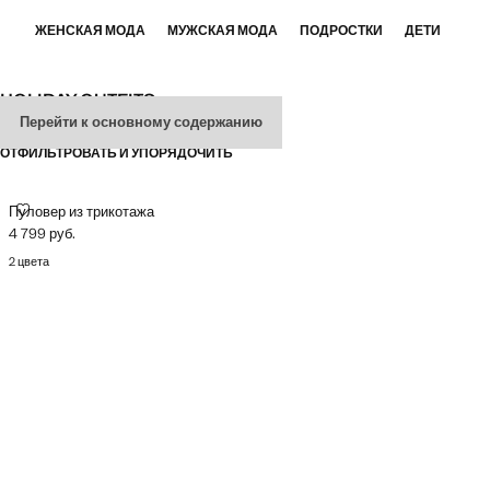
ЖЕНСКАЯ МОДА
МУЖСКАЯ МОДА
ПОДРОСТКИ
ДЕТИ
HOLIDAY OUTFITS
Перейти к основному содержанию
ОТФИЛЬТРОВАТЬ И УПОРЯДОЧИТЬ
ПУЛОВЕР ИЗ ТРИКОТАЖА
Пуловер из трикотажа
4 799 руб.
Текущая цена [4 799 руб. ]
2 цвета