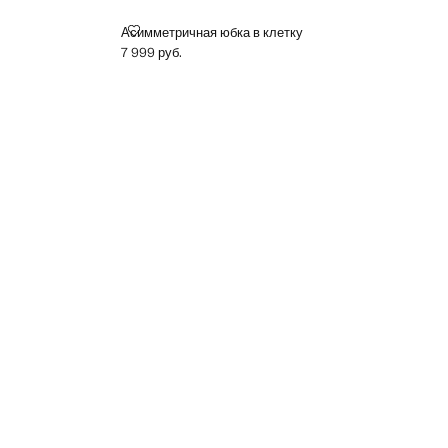
АСИММЕТРИЧНАЯ ЮБКА В КЛЕТКУ
Асимметричная юбка в клетку
7 999 руб.
Текущая цена [7 999 руб. ]