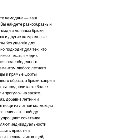
ате чемодана — ваш
. Вы найдете разнообразный
 миди и льняные брюки,
ок и другие натуральные
ры без ущерба для
но подходит для тех, кто
ример, платья миди с
ли послеобеденного
лементом любого летнего
уды и прямые шорты
ого образа, а брюки-капри и
 вы предпочитаете более
и прогулок на закате.
з, добавив летний и
я вещи из летней коллекции
беспечивают свободу
й, упрощают сочетание
авляют индивидуальности
авить яркости и
о из нескольких вещей,