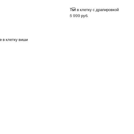
ТОП В КЛЕТКУ С ДРАПИРОВКОЙ
Топ в клетку с драпировкой
5 999 руб.
Текущая цена [5 999 руб. ]
ЛАТЬЕ В КЛЕТКУ ВИШИ
е в клетку виши
99 руб. ]