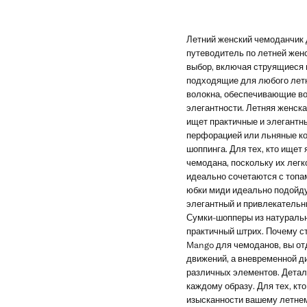
Летний женский чемоданчик 
путеводитель по летней жен
выбор, включая струящиеся 
подходящие для любого летне
волокна, обеспечивающие во
элегантности. Летняя женска
ищет практичные и элегантны
перфорацией или льняные ко
шоппинга. Для тех, кто ище
чемодана, поскольку их легк
идеально сочетаются с топам
юбки миди идеально подойду
элегантный и привлекательны
Сумки-шопперы из натуральн
практичный штрих. Почему с
Mango для чемоданов, вы от
движений, а вневременной ди
различных элементов. Детал
каждому образу. Для тех, кт
изысканности вашему летнем