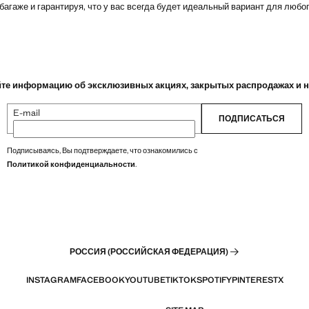
агаже ​​и гарантируя, что у вас всегда будет идеальный вариант для любо
те информацию об эксклюзивных акциях, закрытых распродажах и 
E-mail
ПОДПИСАТЬСЯ
Подписываясь, Вы подтверждаете, что ознакомились с
Политикой конфиденциальности
.
РОССИЯ (РОССИЙСКАЯ ФЕДЕРАЦИЯ)
INSTAGRAM
FACEBOOK
YOUTUBE
TIKTOK
SPOTIFY
PINTEREST
X