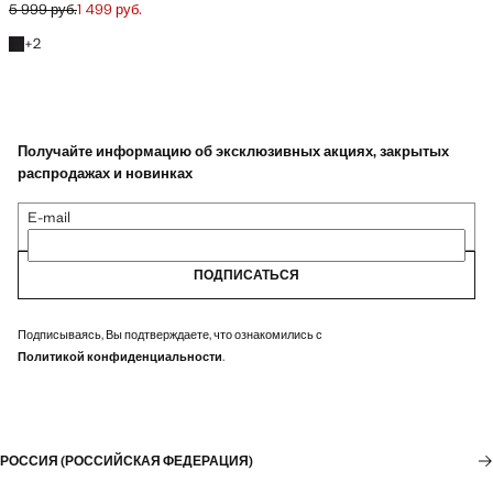
5 999 руб.
1 499 руб.
Начальная цена зачеркнута [5 999 руб. ]
Текущая цена [1 499 руб. ]
+2 цвета
+
2
Получайте информацию об эксклюзивных акциях, закрытых
распродажах и новинках
E-mail
ПОДПИСАТЬСЯ
Подписываясь, Вы подтверждаете, что ознакомились с
Политикой конфиденциальности
.
РОССИЯ (РОССИЙСКАЯ ФЕДЕРАЦИЯ)