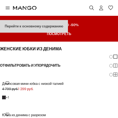
РАСПРОДАЖА
ДO -50%
Перейти к основному содержанию
ПОСМОТРЕТЬ
ЖЕНСКИЕ ЮБКИ ИЗ ДЕНИМА
Измен
По
ОТФИЛЬТРОВАТЬ И УПОРЯДОЧИТЬ
По
По
ДЖИНСОВАЯ МИНИ-ЮБКА С НИЗКОЙ ТАЛИЕЙ
Джинсовая мини-юбка с низкой талией
4 799 руб.
1 299 руб.
Начальная цена зачеркнута [4 799 руб. ]
Текущая цена [1 299 руб. ]
+1 цвет
+
1
ЮБКА ИЗ ДЕНИМА С РАЗРЕЗОМ
Юбка из денима с разрезом