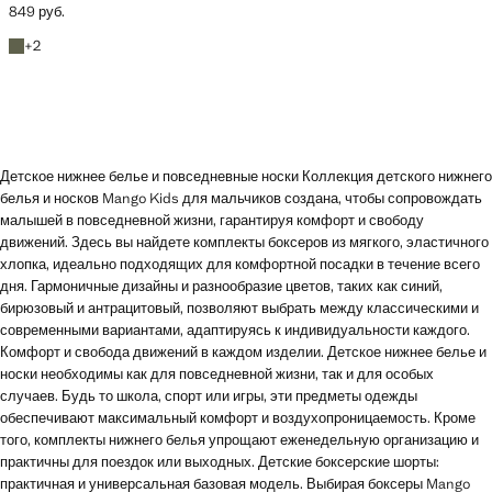
849 руб.
Текущая цена [849 руб. ]
Зеленый лес
+2 цвета
+
2
Детское нижнее белье и повседневные носки Коллекция детского нижнего
белья и носков Mango Kids для мальчиков создана, чтобы сопровождать
малышей в повседневной жизни, гарантируя комфорт и свободу
движений. Здесь вы найдете комплекты боксеров из мягкого, эластичного
хлопка, идеально подходящих для комфортной посадки в течение всего
дня. Гармоничные дизайны и разнообразие цветов, таких как синий,
бирюзовый и антрацитовый, позволяют выбрать между классическими и
современными вариантами, адаптируясь к индивидуальности каждого.
Комфорт и свобода движений в каждом изделии. Детское нижнее белье и
носки необходимы как для повседневной жизни, так и для особых
случаев. Будь то школа, спорт или игры, эти предметы одежды
обеспечивают максимальный комфорт и воздухопроницаемость. Кроме
того, комплекты нижнего белья упрощают еженедельную организацию и
практичны для поездок или выходных. Детские боксерские шорты:
практичная и универсальная базовая модель. Выбирая боксеры Mango