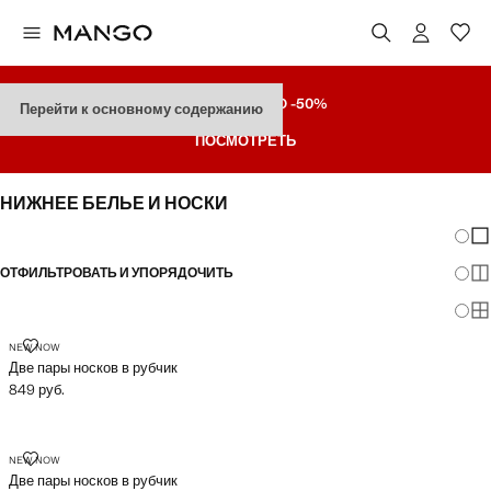
РАСПРОДАЖА
ДO -50%
Перейти к основному содержанию
ПОСМОТРЕТЬ
НИЖНЕЕ БЕЛЬЕ И НОСКИ
Измен
По
ОТФИЛЬТРОВАТЬ И УПОРЯДОЧИТЬ
По
По
ДВЕ ПАРЫ НОСКОВ В РУБЧИК
NEW NOW
Две пары носков в рубчик
849 руб.
Текущая цена [849 руб. ]
ДВЕ ПАРЫ НОСКОВ В РУБЧИК
NEW NOW
Две пары носков в рубчик