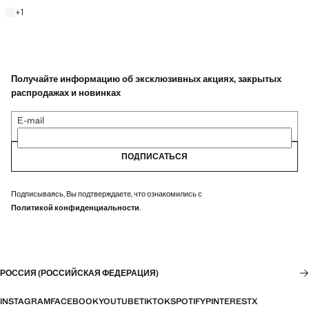
Белый
+1 цвет
+
1
Получайте информацию об эксклюзивных акциях, закрытых
распродажах и новинках
E-mail
ПОДПИСАТЬСЯ
Подписываясь, Вы подтверждаете, что ознакомились с
Политикой конфиденциальности
.
РОССИЯ (РОССИЙСКАЯ ФЕДЕРАЦИЯ)
INSTAGRAM
FACEBOOK
YOUTUBE
TIKTOK
SPOTIFY
PINTEREST
X