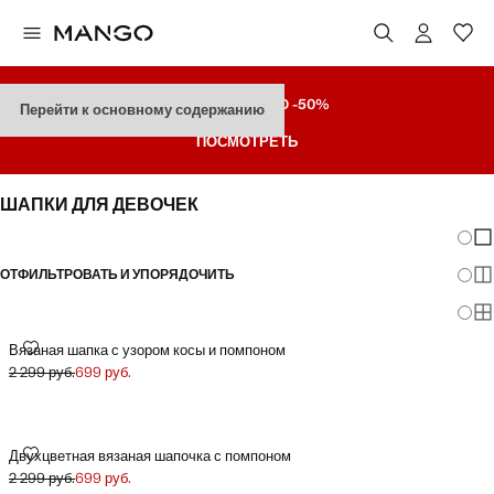
РАСПРОДАЖА
ДO -50%
Перейти к основному содержанию
ПОСМОТРЕТЬ
ШАПКИ ДЛЯ ДЕВОЧЕК
Измен
По
ОТФИЛЬТРОВАТЬ И УПОРЯДОЧИТЬ
По
По
ВЯЗАНАЯ ШАПКА С УЗОРОМ КОСЫ И ПОМПОНОМ
Вязаная шапка с узором косы и помпоном
2 299 руб.
699 руб.
Начальная цена зачеркнута [2 299 руб. ]
Текущая цена [699 руб. ]
ДВУХЦВЕТНАЯ ВЯЗАНАЯ ШАПОЧКА С ПОМПОНОМ
Двухцветная вязаная шапочка с помпоном
2 299 руб.
699 руб.
Начальная цена зачеркнута [2 299 руб. ]
Текущая цена [699 руб. ]