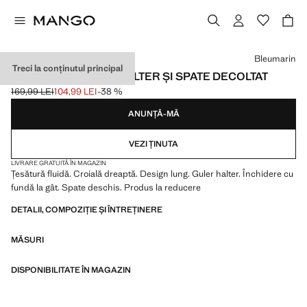
Selectează o culoare
Bleumarin
Treci la conținutul principal
ROCHIE CU GULER HALTER ȘI SPATE DECOLTAT
169,99 LEI
104,99 LEI
-38 %
Preț inițial tăiat [169,99 LEI ]
Preț actual [104,99 LEI ]
ANUNȚĂ-MĂ
VEZI ȚINUTA
LIVRARE GRATUITĂ ÎN MAGAZIN
Țesătură fluidă. Croială dreaptă. Design lung. Guler halter. Închidere cu
fundă la gât. Spate deschis. Produs la reducere
DETALII, COMPOZIȚIE ȘI ÎNTREȚINERE
MĂSURI
DISPONIBILITATE ÎN MAGAZIN