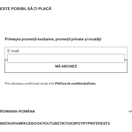
ESTE POSIBIL SĂ-ȚI PLACĂ
Primește promoții exclusive, promoții private și noutăți
E-mail
MĂ ABONEZ
Prin abonare, confirmați că ați citit
Politica de confidențialitate
.
ROMANIA
·
ROMÂNA
INSTAGRAM
FACEBOOK
YOUTUBE
TIKTOK
SPOTIFY
PINTEREST
X