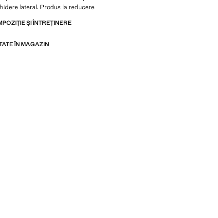
hidere lateral. Produs la reducere
MPOZIȚIE ȘI ÎNTREȚINERE
ITATE ÎN MAGAZIN