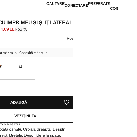
CĂUTARE
PREFERATE
CONECTARE
COȘ
U IMPRIMEU ȘI ȘLIȚ LATERAL
34,09 LEI
-33 %
ăiat [199,99 LEI ]
134,09 LEI ]
 culoare
Roz
at mărimile - Consultă mărimile
S
M
Ultimele câteva articole!
l, dar îl vreau!
Indisponibil, dar îl vreau!
VA ARTICOLE!
, DAR ÎL VREAU!
ADAUGĂ
SALVEAZĂ CA PREFERAT
VEZI ȚINUTA
TĂ ÎN MAGAZIN
cotată canalé. Croială dreaptă. Design
drept. Bretele. Deschidere la spate.