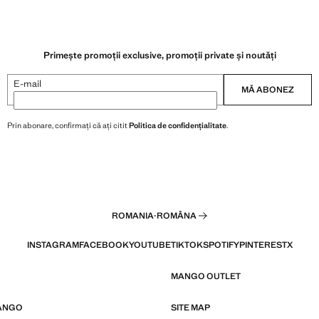
Primește promoții exclusive, promoții private și noutăți
E-mail
MĂ ABONEZ
Prin abonare, confirmați că ați citit
Politica de confidențialitate
.
ROMANIA
·
ROMÂNA
INSTAGRAM
FACEBOOK
YOUTUBE
TIKTOK
SPOTIFY
PINTEREST
X
MANGO OUTLET
ANGO
SITE MAP