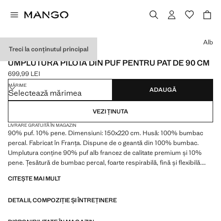
Selectează o culoare
Alb
Treci la conținutul principal
PREMIUM / MADE IN EUROPE
UMPLUTURĂ PILOTĂ DIN PUF PENTRU PAT DE 90 CM
699,99 LEI
Preț actual [699,99 LEI ]
MĂRIME
ADAUGĂ
Selectează mărimea
VEZI ȚINUTA
LIVRARE GRATUITĂ ÎN MAGAZIN
90% puf. 10% pene. Dimensiuni: 150x220 cm. Husă: 100% bumbac
percal. Fabricat în Franța. Dispune de o geantă din 100% bumbac.
Umplutura conține 90% puf alb francez de calitate premium și 10%
pene. Țesătură de bumbac percal, foarte respirabilă, fină și flexibilă.
Certificat de „DOWNPASS”, garantând o calitate înaltă și certitudinea
CITEȘTE MAI MULT
că puful și penele utilizate sunt de origine etică. Disponibil în mai multe
dimensiuni
DETALII, COMPOZIȚIE ȘI ÎNTREȚINERE