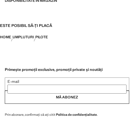
DISPONIBILITATE ÎN MAGAZIN
ESTE POSIBIL SĂ-ȚI PLACĂ
HOME
UMPLUTURI
PILOTE
Primește promoții exclusive, promoții private și noutăți
E-mail
MĂ ABONEZ
Prin abonare, confirmați că ați citit
Politica de confidențialitate
.