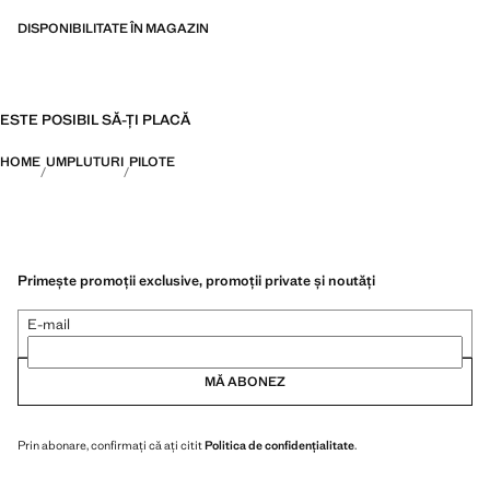
DISPONIBILITATE ÎN MAGAZIN
ESTE POSIBIL SĂ-ȚI PLACĂ
HOME
UMPLUTURI
PILOTE
Primește promoții exclusive, promoții private și noutăți
E-mail
MĂ ABONEZ
Prin abonare, confirmați că ați citit
Politica de confidențialitate
.