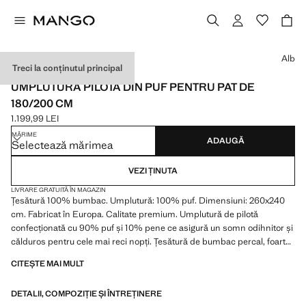
Selectează o culoare
Alb
Treci la conținutul principal
PREMIUM / MADE IN EUROPE
UMPLUTURĂ PILOTĂ DIN PUF PENTRU PAT DE
180/200 CM
1.199,99 LEI
Preț actual [1.199,99 LEI ]
MĂRIME
ADAUGĂ
Selectează mărimea
VEZI ȚINUTA
LIVRARE GRATUITĂ ÎN MAGAZIN
Țesătură 100% bumbac. Umplutură: 100% puf. Dimensiuni: 260x240
cm. Fabricat în Europa. Calitate premium. Umplutură de pilotă
confecționată cu 90% puf și 10% pene ce asigură un somn odihnitor și
călduros pentru cele mai reci nopți. Țesătură de bumbac percal, foarte
respirabilă, fină și flexibilă. Certificat de „DOWNPASS”, garantând o
CITEȘTE MAI MULT
calitate înaltă și certitudinea că puful și penele utilizate sunt de origine
etică. Disponibil în mai multe dimensiuni
DETALII, COMPOZIȚIE ȘI ÎNTREȚINERE