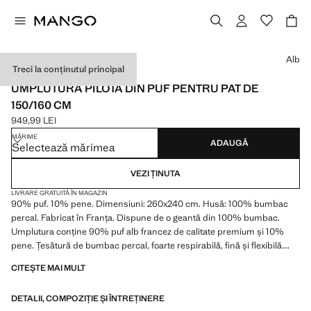
Selectează o culoare
Alb
Treci la conținutul principal
PREMIUM / MADE IN EUROPE
UMPLUTURĂ PILOTĂ DIN PUF PENTRU PAT DE
150/160 CM
949,99 LEI
Preț actual [949,99 LEI ]
MĂRIME
ADAUGĂ
Selectează mărimea
VEZI ȚINUTA
LIVRARE GRATUITĂ ÎN MAGAZIN
90% puf. 10% pene. Dimensiuni: 260x240 cm. Husă: 100% bumbac
percal. Fabricat în Franța. Dispune de o geantă din 100% bumbac.
Umplutura conține 90% puf alb francez de calitate premium și 10%
pene. Țesătură de bumbac percal, foarte respirabilă, fină și flexibilă.
Certificat de „DOWNPASS”, garantând o calitate înaltă și certitudinea
CITEȘTE MAI MULT
că puful și penele utilizate sunt de origine etică. Disponibil în mai multe
dimensiuni
DETALII, COMPOZIȚIE ȘI ÎNTREȚINERE