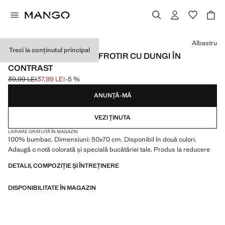
Selectează o culoare
Albastru
Treci la conținutul principal
PROSOP DIN BUMBAC FROTIR CU DUNGI ÎN
CONTRAST
39,99 LEI
37,99 LEI
-5 %
Preț inițial tăiat [39,99 LEI ]
Preț actual [37,99 LEI ]
ANUNȚĂ-MĂ
VEZI ȚINUTA
LIVRARE GRATUITĂ ÎN MAGAZIN
100% bumbac. Dimensiuni: 50x70 cm. Disponibil în două culori.
Adaugă o notă colorată și specială bucătăriei tale. Produs la reducere
DETALII, COMPOZIȚIE ȘI ÎNTREȚINERE
DISPONIBILITATE ÎN MAGAZIN