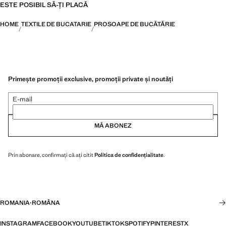
ESTE POSIBIL SĂ-ȚI PLACĂ
HOME
TEXTILE DE BUCATARIE
PROSOAPE DE BUCĂTĂRIE
Primește promoții exclusive, promoții private și noutăți
E-mail
MĂ ABONEZ
Prin abonare, confirmați că ați citit
Politica de confidențialitate
.
ROMANIA
·
ROMÂNA
INSTAGRAM
FACEBOOK
YOUTUBE
TIKTOK
SPOTIFY
PINTEREST
X