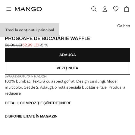
Selectează o culoare
Galben
Treci la conținutul principal
SET DE 2
PROSOAPE DE BUCĂTĂRIE WAFFLE
55,99 LEI
52,99 LEI
-5 %
Preț inițial tăiat [55,99 LEI ]
Preț actual [52,99 LEI ]
ADAUGĂ
VEZI ȚINUTA
LIVRARE GRATUITĂ ÎN MAGAZIN
100% bumbac. Textură cu aspect gofrat. Design cu dungi. Model
multicolor. Set de 2. Adaugă o notă specială bucătăriei tale. Produs la
reducere
DETALII, COMPOZIȚIE ȘI ÎNTREȚINERE
DISPONIBILITATE ÎN MAGAZIN