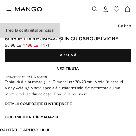
Selectează o culoare
Galben
Treci la conținutul principal
IN
SUPORT DIN BUMBAC ȘI IN CU CAROURI VICHY
55,99 LEI
47,99 LEI
-14 %
Preț inițial tăiat [55,99 LEI ]
Preț actual [47,99 LEI ]
ADAUGĂ
VEZI ȚINUTA
LIVRARE GRATUITĂ ÎN MAGAZIN
Țesătură din bumbac și in. Dimensiuni: 20x20 cm. Model în carouri
Vichy. Adaugă o notă specială bucătăriei tale. Se potrivește cu mai
multe produse din colecție. Produs la reducere
DETALII, COMPOZIȚIE ȘI ÎNTREȚINERE
DISPONIBILITATE ÎN MAGAZIN
CALITĂȚILE ARTICOLULUI