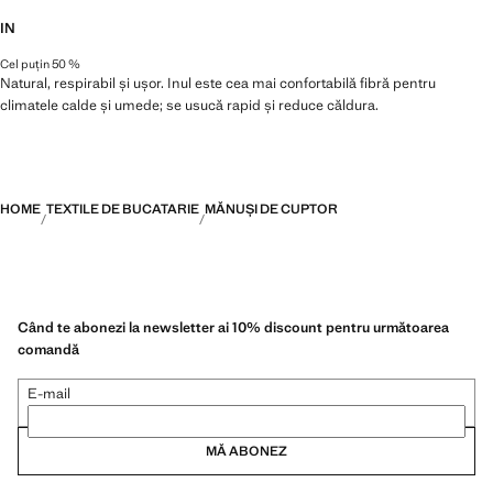
IN
Cel puțin 50 %
Natural, respirabil și ușor. Inul este cea mai confortabilă fibră pentru
climatele calde și umede; se usucă rapid și reduce căldura.
HOME
TEXTILE DE BUCATARIE
MĂNUȘI DE CUPTOR
Când te abonezi la newsletter ai 10% discount pentru următoarea
comandă
E-mail
MĂ ABONEZ