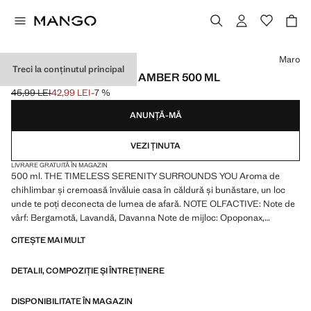
Selectează o culoare
Maro
Treci la conținutul principal
SĂPUN LICHID MYSTIC AMBER 500 ML
45,99 LEI
42,99 LEI
-7 %
Preț inițial tăiat [45,99 LEI ]
Preț actual [42,99 LEI ]
ANUNȚĂ-MĂ
VEZI ȚINUTA
LIVRARE GRATUITĂ ÎN MAGAZIN
500 ml. THE TIMELESS SERENITY SURROUNDS YOU Aroma de
chihlimbar și cremoasă învăluie casa în căldură și bunăstare, un loc
unde te poți deconecta de lumea de afară. NOTE OLFACTIVE: Note de
vârf: Bergamotă, Lavandă, Davanna Note de mijloc: Opoponax,
Patchouli, Scorțișoară Note de bază: Chihlimbar, Benzoină, Ulei de
CITEȘTE MAI MULT
labdan. Etichetă lucrată manual din pastă de hârtie. Produs la
reducere
DETALII, COMPOZIȚIE ȘI ÎNTREȚINERE
DISPONIBILITATE ÎN MAGAZIN