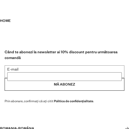
HOME
Când te abonezi la newsletter ai 10% discount pentru următoarea
comandă
E-mail
MĂ ABONEZ
Prin abonare, confirmați că ați citit
Politica de confidențialitate
.
ROMANIA
·
ROMÂNA