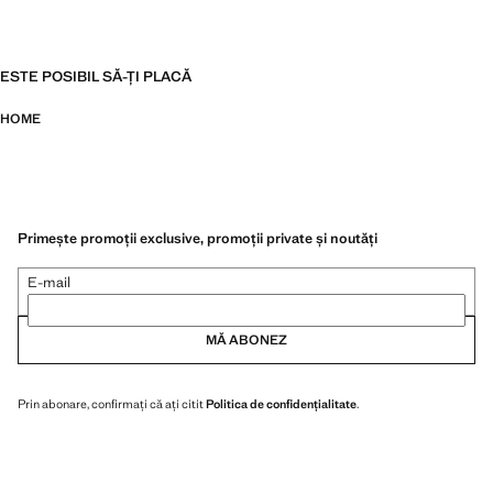
ESTE POSIBIL SĂ-ȚI PLACĂ
HOME
Primește promoții exclusive, promoții private și noutăți
E-mail
MĂ ABONEZ
Prin abonare, confirmați că ați citit
Politica de confidențialitate
.