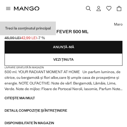
Selectează o culoare
Maro
Treci la conținutul principal
SĂPUN LICHID CITRUS FEVER 500 ML
45,99 LEI
42,99 LEI
-7 %
Preț inițial tăiat [45,99 LEI ]
Preț actual [42,99 LEI ]
ANUNȚĂ-MĂ
VEZI ȚINUTA
LIVRARE GRATUITĂ ÎN MAGAZIN
500 ml. YOUR RADIANT MOMENT AT HOME Un parfum luminos, de
citrice, cu bergamotă și flori albe,care îți umple casa de prospețime și
energie. NOTE OLFACTIVE: Note de vârf: Bergamotă, Lămâie, Lime,
Verde. Note de mijloc: Floare de Portocal Neroli, Iasomie, Parfum Note
de bază: Mosc, Lemn de cedru, Chihlimbar, Petitgrain. Etichetă lucrată
CITEȘTE MAI MULT
manual din pastă de hârtie. Produs la reducere
DETALII, COMPOZIȚIE ȘI ÎNTREȚINERE
DISPONIBILITATE ÎN MAGAZIN