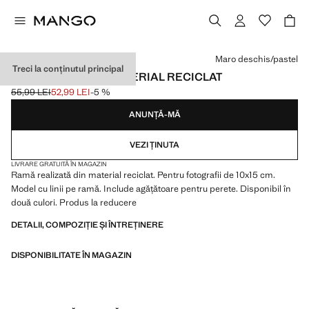
Selectează o culoare
Maro deschis/pastel
Treci la conținutul principal
RAMĂ MEDIE DIN MATERIAL RECICLAT
55,99 LEI
52,99 LEI
-5 %
Preț inițial tăiat [55,99 LEI ]
Preț actual [52,99 LEI ]
ANUNȚĂ-MĂ
VEZI ȚINUTA
LIVRARE GRATUITĂ ÎN MAGAZIN
Ramă realizată din material reciclat. Pentru fotografii de 10x15 cm.
Model cu linii pe ramă. Include agățătoare pentru perete. Disponibil în
două culori. Produs la reducere
DETALII, COMPOZIȚIE ȘI ÎNTREȚINERE
DISPONIBILITATE ÎN MAGAZIN