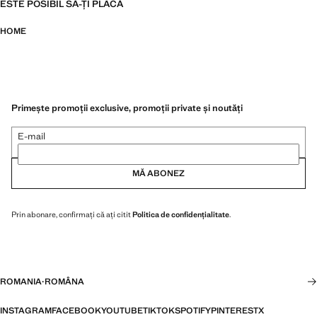
ESTE POSIBIL SĂ-ȚI PLACĂ
HOME
Primește promoții exclusive, promoții private și noutăți
E-mail
MĂ ABONEZ
Prin abonare, confirmați că ați citit
Politica de confidențialitate
.
ROMANIA
·
ROMÂNA
INSTAGRAM
FACEBOOK
YOUTUBE
TIKTOK
SPOTIFY
PINTEREST
X