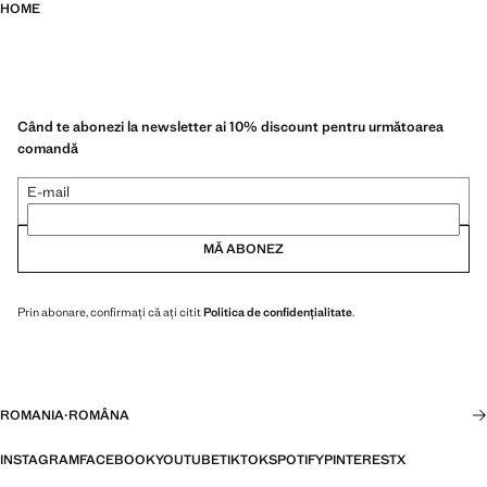
HOME
Când te abonezi la newsletter ai 10% discount pentru următoarea
comandă
E-mail
MĂ ABONEZ
Prin abonare, confirmați că ați citit
Politica de confidențialitate
.
ROMANIA
·
ROMÂNA
INSTAGRAM
FACEBOOK
YOUTUBE
TIKTOK
SPOTIFY
PINTEREST
X