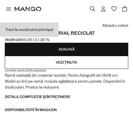
Selectează o culoare
Albastru celest
Treci la conținutul principal
RAMĂ MARE DIN MATERIAL RECICLAT
75,99 LEI
55,99 LEI
-26 %
Preț inițial tăiat [75,99 LEI ]
Preț actual [55,99 LEI ]
ADAUGĂ
VEZI ȚINUTA
LIVRARE GRATUITĂ ÎN MAGAZIN
Ramă realizată din material reciclat. Pentru fotografii de 13x18 cm.
Model cu linii pe ramă. Include agățătoare pentru perete. Disponibil în
două culori. Produs la reducere
DETALII, COMPOZIȚIE ȘI ÎNTREȚINERE
DISPONIBILITATE ÎN MAGAZIN