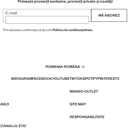
Primește promoții exclusive, promoții private și noutăți
E-mail
MĂ ABONEZ
Prin abonare, confirmați că ați citit
Politica de confidențialitate
.
ROMANIA
·
ROMÂNA
INSTAGRAM
FACEBOOK
YOUTUBE
TIKTOK
SPOTIFY
PINTEREST
X
MANGO OUTLET
ANGO
SITE MAP
RESPONSABILITATE
E
CANALUL ETIC