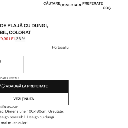
CĂUTARE
PREFERATE
CONECTARE
COȘ
DE PLAJĂ CU DUNGI,
BIL, COLORAT
79,99 LEI
-36 %
ăiat [279,99 LEI ]
179,99 LEI ]
 culoare
Portocaliu
M
l, dar îl vreau!
VA ARTICOLE!
, DAR ÎL VREAU!
ADAUGĂ LA PREFERATE
VEZI ȚINUTA
TĂ ÎN MAGAZIN
. Dimensiune: 100x180cm. Greutate:
sign reversibil. Design cu dungi.
n mai multe culori