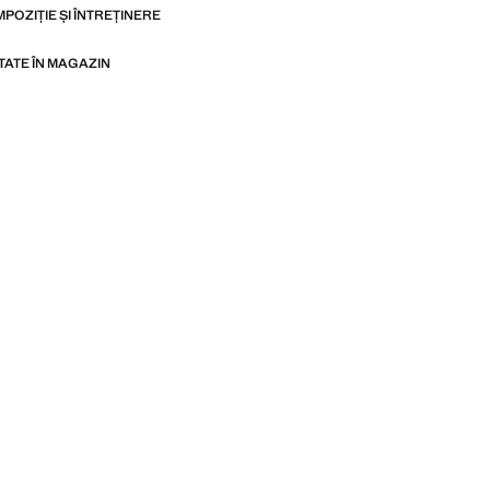
MPOZIȚIE ȘI ÎNTREȚINERE
ITATE ÎN MAGAZIN