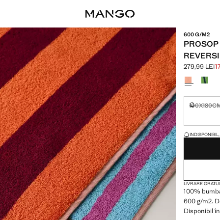
600 G/M2
PROSOP 
REVERSI
279,99 LEI
1
Preț inițial t
Preț actual [
Selectează o
100X180C
Indisponibi
ULTIMELE CÂTE
INDISPONIBIL
LIVRARE GRATUI
100% bumbac
600 g/m2. De
Disponibil î