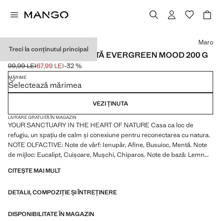
Selectează o culoare
Maro
Treci la conținutul principal
LUMÂNARE PARFUMATĂ EVERGREEN MOOD 200 G
99,99 LEI
67,99 LEI
-32 %
Preț inițial tăiat [99,99 LEI ]
Preț actual [67,99 LEI ]
MĂRIME
Selectează mărimea
VEZI ȚINUTA
LIVRARE GRATUITĂ ÎN MAGAZIN
YOUR SANCTUARY IN THE HEART OF NATURE Casa ca loc de
refugiu, un spațiu de calm și conexiune pentru reconectarea cu natura.
NOTE OLFACTIVE: Note de vârf: Ienupăr, Afine, Busuioc, Mentă. Note
de mijloc: Eucalipt, Cuișoare, Mușchi, Chiparos. Note de bază: Lemn
de cedru, Cașmir Lemn. Grame: 200 g. Durată aproximativă: 45 de ore.
CITEȘTE MAI MULT
Etichetă lucrată manual din pastă de hârtie. Produs la reducere
DETALII, COMPOZIȚIE ȘI ÎNTREȚINERE
DISPONIBILITATE ÎN MAGAZIN