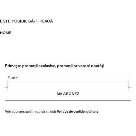
ESTE POSIBIL SĂ-ȚI PLACĂ
HOME
Primește promoții exclusive, promoții private și noutăți
E-mail
MĂ ABONEZ
Prin abonare, confirmați că ați citit
Politica de confidențialitate
.