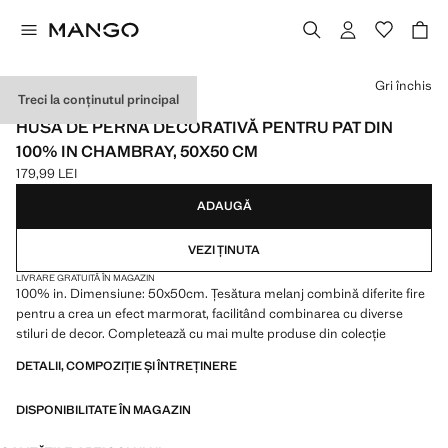
Selectează o culoare
Gri închis
Treci la conținutul principal
MADE IN PORTUGAL
HUSĂ DE PERNĂ DECORATIVĂ PENTRU PAT DIN
100% IN CHAMBRAY, 50X50 CM
179,99 LEI
Preț actual [179,99 LEI ]
ADAUGĂ
VEZI ȚINUTA
LIVRARE GRATUITĂ ÎN MAGAZIN
100% in. Dimensiune: 50x50cm. Țesătura melanj combină diferite fire
pentru a crea un efect marmorat, facilitând combinarea cu diverse
stiluri de decor. Completează cu mai multe produse din colecție
DETALII, COMPOZIȚIE ȘI ÎNTREȚINERE
DISPONIBILITATE ÎN MAGAZIN