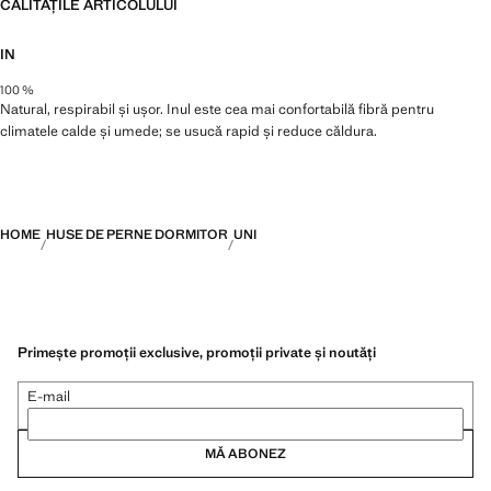
CALITĂȚILE ARTICOLULUI
IN
100 %
Natural, respirabil și ușor. Inul este cea mai confortabilă fibră pentru
climatele calde și umede; se usucă rapid și reduce căldura.
HOME
HUSE DE PERNE DORMITOR
UNI
Primește promoții exclusive, promoții private și noutăți
E-mail
MĂ ABONEZ