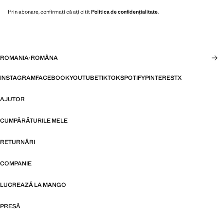
Prin abonare, confirmați că ați citit
Politica de confidențialitate
.
ROMANIA
·
ROMÂNA
INSTAGRAM
FACEBOOK
YOUTUBE
TIKTOK
SPOTIFY
PINTEREST
X
AJUTOR
CUMPĂRĂTURILE MELE
RETURNĂRI
COMPANIE
LUCREAZĂ LA MANGO
PRESĂ