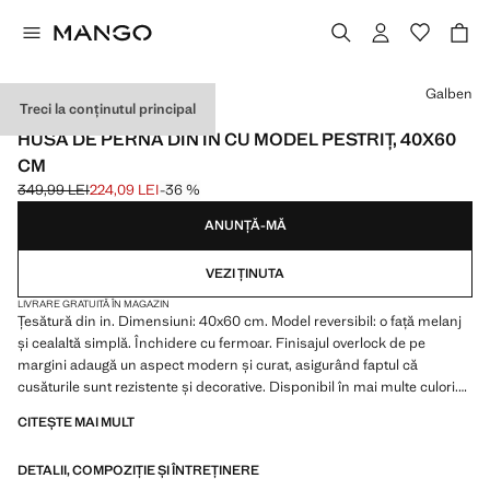
Selectează o culoare
Galben
Treci la conținutul principal
IN
HUSĂ DE PERNĂ DIN IN CU MODEL PESTRIȚ, 40X60
CM
349,99 LEI
224,09 LEI
-36 %
Preț inițial tăiat [349,99 LEI ]
Preț actual [224,09 LEI ]
ANUNȚĂ-MĂ
VEZI ȚINUTA
LIVRARE GRATUITĂ ÎN MAGAZIN
Țesătură din in. Dimensiuni: 40x60 cm. Model reversibil: o față melanj
și cealaltă simplă. Închidere cu fermoar. Finisajul overlock de pe
margini adaugă un aspect modern și curat, asigurând faptul că
cusăturile sunt rezistente și decorative. Disponibil în mai multe culori.
Produs la reducere
CITEȘTE MAI MULT
DETALII, COMPOZIȚIE ȘI ÎNTREȚINERE