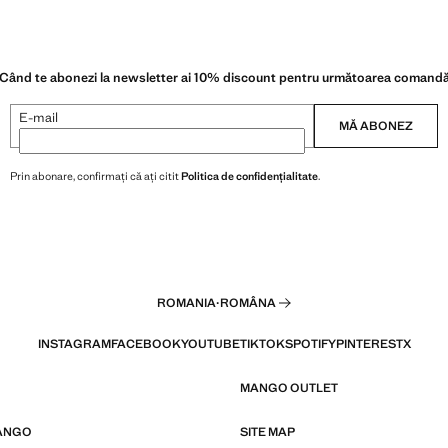
Când te abonezi la newsletter ai 10% discount pentru următoarea comand
E-mail
MĂ ABONEZ
Prin abonare, confirmați că ați citit
Politica de confidențialitate
.
ROMANIA
·
ROMÂNA
INSTAGRAM
FACEBOOK
YOUTUBE
TIKTOK
SPOTIFY
PINTEREST
X
MANGO OUTLET
ANGO
SITE MAP