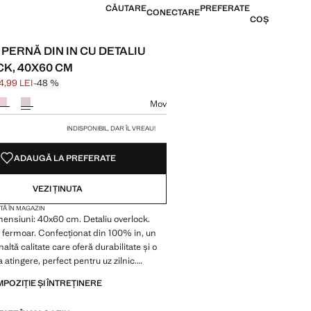
CĂUTARE
PREFERATE
CONECTARE
COȘ
PERNĂ DIN IN CU DETALIU
K, 40X60 CM
14,99 LEI
-48 %
ăiat [219,99 LEI ]
114,99 LEI ]
 culoare
Mov
ți mărimea
INDISPONIBIL, DAR ÎL VREAU!
ADAUGĂ LA PREFERATE
VEZI ȚINUTA
TĂ ÎN MAGAZIN
ensiuni: 40x60 cm. Detaliu overlock.
 fermoar. Confecționat din 100% in, un
naltă calitate care oferă durabilitate și o
la atingere, perfect pentru uz zilnic.
 diferite culori. Produs la reducere
MPOZIȚIE ȘI ÎNTREȚINERE