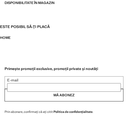
DISPONIBILITATE ÎN MAGAZIN
ESTE POSIBIL SĂ-ȚI PLACĂ
HOME
Primește promoții exclusive, promoții private și noutăți
E-mail
MĂ ABONEZ
Prin abonare, confirmați că ați citit
Politica de confidențialitate
.