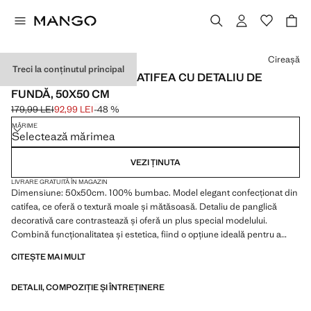
Selectează o culoare
Cireașă
Treci la conținutul principal
HUSĂ DE PERNĂ DIN CATIFEA CU DETALIU DE
FUNDĂ, 50X50 CM
179,99 LEI
92,99 LEI
-48 %
Preț inițial tăiat [179,99 LEI ]
Preț actual [92,99 LEI ]
MĂRIME
Selectează mărimea
VEZI ȚINUTA
LIVRARE GRATUITĂ ÎN MAGAZIN
Dimensiune: 50x50cm. 100% bumbac. Model elegant confecționat din
catifea, ce oferă o textură moale și mătăsoasă. Detaliu de panglică
decorativă care contrastează și oferă un plus special modelului.
Combină funcționalitatea și estetica, fiind o opțiune ideală pentru a
decora atât saloanele, cât și dormitoarele. Disponibil în mai multe
CITEȘTE MAI MULT
culori. Produs la reducere
DETALII, COMPOZIȚIE ȘI ÎNTREȚINERE