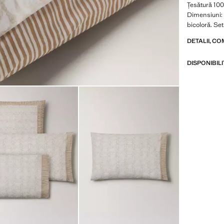
Țesătură 100
Dimensiuni: 
bicoloră. Se
DETALII, CO
DISPONIBIL