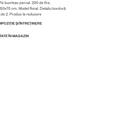
% bumbac percal. 200 de fire.
50x75 cm. Model floral. Detaliu bordură
t de 2. Produs la reducere
MPOZIȚIE ȘI ÎNTREȚINERE
ITATE ÎN MAGAZIN