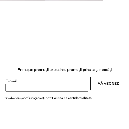
Primește promoții exclusive, promoții private și noutăți
E-mail
MĂ ABONEZ
Prin abonare, confirmați că ați citit
Politica de confidențialitate
.