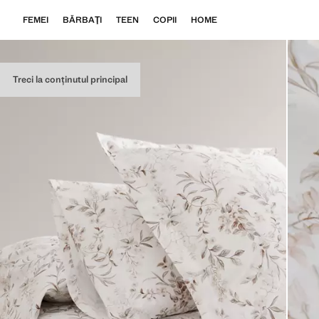
FEMEI
BĂRBAŢI
TEEN
COPII
HOME
Treci la conținutul principal