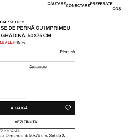
CĂUTARE
PREFERATE
CONECTARE
COȘ
AL / SET DE 2
SE DE PERNĂ CU IMPRIMEU
 GRĂDINĂ, 50X75 CM
2,99 LEI
-48 %
ăiat [179,99 LEI ]
92,99 LEI ]
 culoare
Piersică
60X60CM
Indisponibil, dar îl vreau!
teva articole!
VA ARTICOLE!
, DAR ÎL VREAU!
ADAUGĂ
SALVEAZĂ CA PREFERAT
VEZI ȚINUTA
TĂ ÎN MAGAZIN
. Dimensiuni: 50x75 cm. Set de 2.