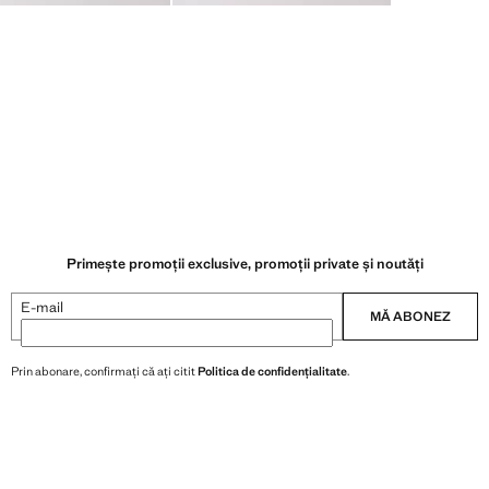
Primește promoții exclusive, promoții private și noutăți
E-mail
MĂ ABONEZ
Prin abonare, confirmați că ați citit
Politica de confidențialitate
.