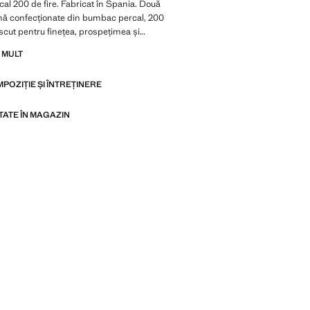
l 200 de fire. Fabricat în Spania. Două
nă confecționate din bumbac percal, 200
oscut pentru finețea, prospețimea și
 sa. Imprimeul inspirat de florile de
 MULT
 un aer proaspăt și un stil natural
ăperi. Completează cu mai multe produse
MPOZIȚIE ȘI ÎNTREȚINERE
. Disponibil în mai multe dimensiuni. Nu
utură. Produs la reducere
ITATE ÎN MAGAZIN