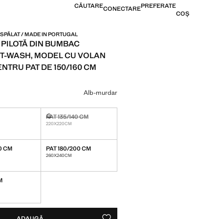
CĂUTARE
PREFERATE
CONECTARE
COȘ
PĂLAT / MADE IN PORTUGAL
 PILOTĂ DIN BUMBAC
-WASH, MODEL CU VOLAN
PENTRU PAT DE 150/160 CM
499,99 LEI ]
 culoare
Alb-murdar
PAT 135/140 CM
teva articole!
Indisponibil, dar îl vreau!
220X220CM
60 CM
PAT 180/200 CM
teva articole!
260X240CM
M
VA ARTICOLE!
, DAR ÎL VREAU!
ADAUGĂ