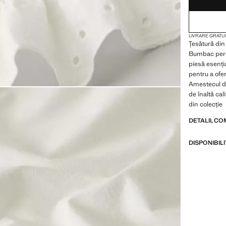
LIVRARE GRATUI
Țesătură di
Bumbac perca
piesă esenți
pentru a ofer
Amestecul de
de înaltă ca
din colecție
DETALII, CO
DISPONIBIL