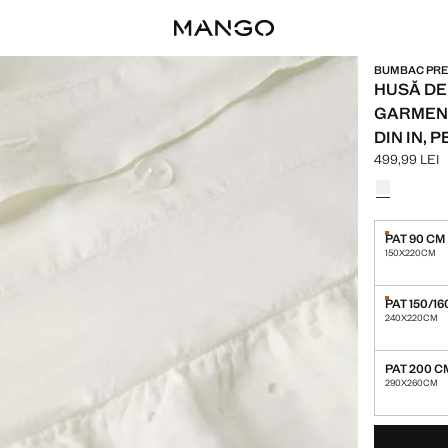
BUMBAC PRES
HUSĂ DE
GARMENT
DIN IN, 
499,99 LEI
Preț actual [
Selectează o
PAT 90 CM
Ultimele câ
150X220CM
PAT 150/1
Ultimele câ
240X220CM
PAT 200 C
290X260CM
ULTIMELE CÂTE
INDISPONIBIL