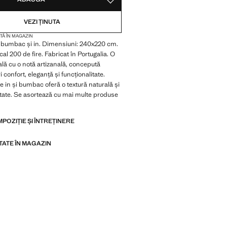
SALVEAZĂ CA PREFERAT
VEZI ȚINUTA
TĂ ÎN MAGAZIN
n bumbac și in. Dimensiuni: 240x220 cm.
l 200 de fire. Fabricat în Portugalia. O
ală cu o notă artizanală, concepută
i confort, eleganță și funcționalitate.
 in și bumbac oferă o textură naturală și
litate. Se asortează cu mai multe produse
MPOZIȚIE ȘI ÎNTREȚINERE
ITATE ÎN MAGAZIN