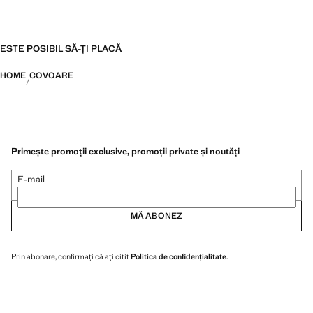
ESTE POSIBIL SĂ-ȚI PLACĂ
HOME
COVOARE
Primește promoții exclusive, promoții private și noutăți
E-mail
MĂ ABONEZ
Prin abonare, confirmați că ați citit
Politica de confidențialitate
.