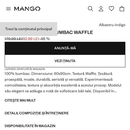
Selectează o culoare
Albastru-indigo
Treci la conținutul principal
COVOR DE BAIE DIN BUMBAC WAFFLE
179,99 LEI
92,99 LEI
-48 %
Preț inițial tăiat [179,99 LEI ]
Preț actual [92,99 LEI ]
ANUNȚĂ-MĂ
VEZI ȚINUTA
LIVRARE GRATUITĂ ÎN MAGAZIN
100% bumbac. Dimensiune: 60x90cm. Textură Waffle. Țesătură
proaspătă, moale, durabilă, aerisită și versatilă. Experimentează
comoditatea, textura și absorbția excelentă a acestui prosop. Modelul
său elegant va adăuga o notă de sofisticare băii tale. Disponibil în
diferite culori. Se asortează cu mai multe produse din colecție. Produs
CITEȘTE MAI MULT
la reducere
DETALII, COMPOZIȚIE ȘI ÎNTREȚINERE
DISPONIBILITATE ÎN MAGAZIN