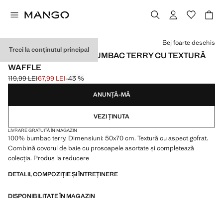
Selectează o culoare
Bej foarte deschis
Treci la conținutul principal
COVOR DE BAIE DIN BUMBAC TERRY CU TEXTURĂ
WAFFLE
119,99 LEI
67,99 LEI
-43 %
Preț inițial tăiat [119,99 LEI ]
Preț actual [67,99 LEI ]
ANUNȚĂ-MĂ
VEZI ȚINUTA
LIVRARE GRATUITĂ ÎN MAGAZIN
100% bumbac terry. Dimensiuni: 50x70 cm. Textură cu aspect gofrat.
Combină covorul de baie cu prosoapele asortate și completează
colecția. Produs la reducere
DETALII, COMPOZIȚIE ȘI ÎNTREȚINERE
DISPONIBILITATE ÎN MAGAZIN