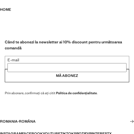
HOME
Când te abonezi la newsletter ai 10% discount pentru următoarea
comandă
E-mail
MĂ ABONEZ
Prin abonare, confirmați că ați citit
Politica de confidențialitate
.
ROMANIA
·
ROMÂNA
INSTAGRAM
FACEBOOK
YOUTUBE
TIKTOK
SPOTIFY
PINTEREST
X