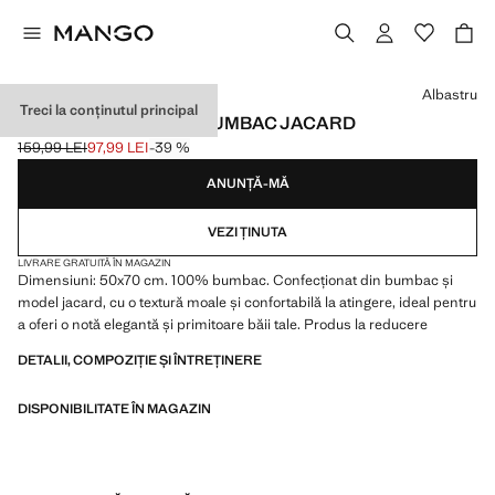
Selectează o culoare
Albastru
Treci la conținutul principal
COVOR DE BAIE DIN BUMBAC JACARD
159,99 LEI
97,99 LEI
-39 %
Preț inițial tăiat [159,99 LEI ]
Preț actual [97,99 LEI ]
ANUNȚĂ-MĂ
VEZI ȚINUTA
LIVRARE GRATUITĂ ÎN MAGAZIN
Dimensiuni: 50x70 cm. 100% bumbac. Confecționat din bumbac și
model jacard, cu o textură moale și confortabilă la atingere, ideal pentru
a oferi o notă elegantă și primitoare băii tale. Produs la reducere
DETALII, COMPOZIȚIE ȘI ÎNTREȚINERE
DISPONIBILITATE ÎN MAGAZIN