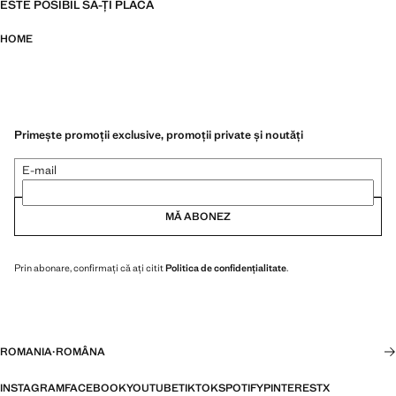
ESTE POSIBIL SĂ-ȚI PLACĂ
HOME
Primește promoții exclusive, promoții private și noutăți
E-mail
MĂ ABONEZ
Prin abonare, confirmați că ați citit
Politica de confidențialitate
.
ROMANIA
·
ROMÂNA
INSTAGRAM
FACEBOOK
YOUTUBE
TIKTOK
SPOTIFY
PINTEREST
X