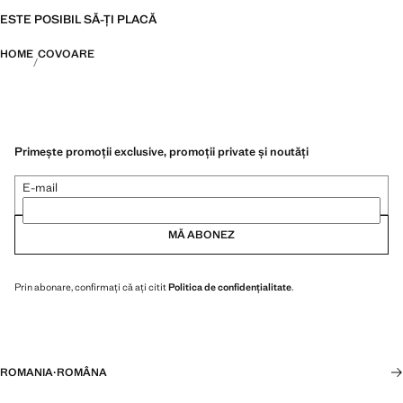
ESTE POSIBIL SĂ-ȚI PLACĂ
HOME
COVOARE
Primește promoții exclusive, promoții private și noutăți
E-mail
MĂ ABONEZ
Prin abonare, confirmați că ați citit
Politica de confidențialitate
.
ROMANIA
·
ROMÂNA