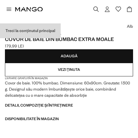
Selectează o culoare
Alb
Treci la conținutul principal
1300 GR/M2 / MADE IN PORTUGAL
COVOR DE BAIE DIN BUMBAC EXTRA MOALE
179,99 LEI
Preț actual [179,99 LEI ]
ADAUGĂ
VEZI ȚINUTA
LIVRARE GRATUITĂ ÎN MAGAZIN
Covor de baie. 100% bumbac. Dimensiune: 60x90cm. Greutate: 1300
g. Designul său modern îmbunătățește orice baie, combinând
delicatețea cu o mare capacitate de absorbție
DETALII, COMPOZIȚIE ȘI ÎNTREȚINERE
DISPONIBILITATE ÎN MAGAZIN