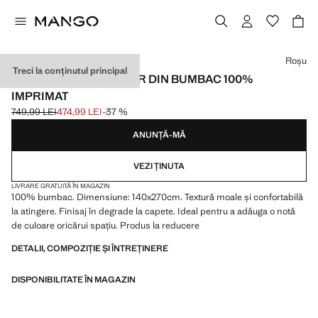
Selectează o culoare
Roșu
Treci la conținutul principal
COVOR MARE BICOLOR DIN BUMBAC 100%
IMPRIMAT
749,99 LEI
474,99 LEI
-37 %
Preț inițial tăiat [749,99 LEI ]
Preț actual [474,99 LEI ]
ANUNȚĂ-MĂ
VEZI ȚINUTA
LIVRARE GRATUITĂ ÎN MAGAZIN
100% bumbac. Dimensiune: 140x270cm. Textură moale și confortabilă
la atingere. Finisaj în degrade la capete. Ideal pentru a adăuga o notă
de culoare oricărui spațiu. Produs la reducere
DETALII, COMPOZIȚIE ȘI ÎNTREȚINERE
DISPONIBILITATE ÎN MAGAZIN