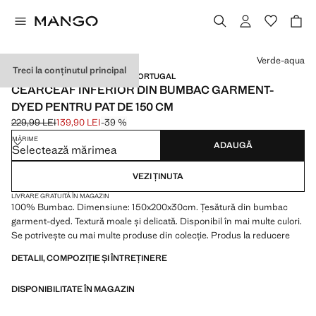
Selectează o culoare
Verde-aqua
Treci la conținutul principal
BUMBAC PRESPĂLAT / MADE IN PORTUGAL
CEARCEAF INFERIOR DIN BUMBAC GARMENT-
DYED PENTRU PAT DE 150 CM
229,99 LEI
139,90 LEI
-39 %
Preț inițial tăiat [229,99 LEI ]
Preț actual [139,90 LEI ]
MĂRIME
ADAUGĂ
Selectează mărimea
VEZI ȚINUTA
LIVRARE GRATUITĂ ÎN MAGAZIN
100% Bumbac. Dimensiune: 150x200x30cm. Țesătură din bumbac
garment-dyed. Textură moale și delicată. Disponibil în mai multe culori.
Se potrivește cu mai multe produse din colecție. Produs la reducere
DETALII, COMPOZIȚIE ȘI ÎNTREȚINERE
DISPONIBILITATE ÎN MAGAZIN