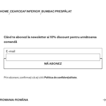
HOME
CEARCEAF INFERIOR
BUMBAC PRESPĂLAT
Când te abonezi la newsletter ai 10% discount pentru următoarea
comandă
E-mail
MĂ ABONEZ
Prin abonare, confirmați că ați citit
Politica de confidențialitate
.
ROMANIA
·
ROMÂNA