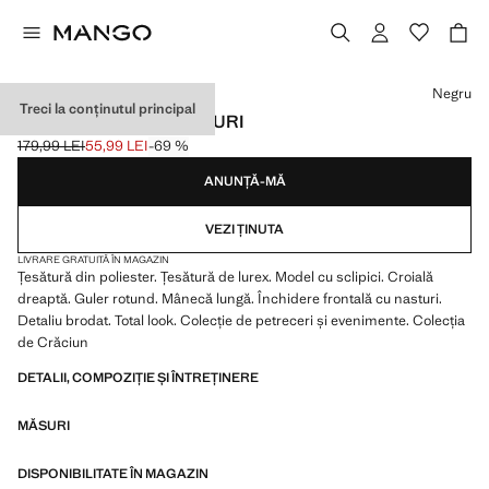
Selectează o culoare
Negru
Treci la conținutul principal
JACHETĂ LUREX NASTURI
179,99 LEI
55,99 LEI
-69 %
Preț inițial tăiat [179,99 LEI ]
Preț actual [55,99 LEI ]
ANUNȚĂ-MĂ
VEZI ȚINUTA
LIVRARE GRATUITĂ ÎN MAGAZIN
Țesătură din poliester. Țesătură de lurex. Model cu sclipici. Croială
dreaptă. Guler rotund. Mânecă lungă. Închidere frontală cu nasturi.
Detaliu brodat. Total look. Colecție de petreceri și evenimente. Colecția
de Crăciun
DETALII, COMPOZIȚIE ȘI ÎNTREȚINERE
MĂSURI
DISPONIBILITATE ÎN MAGAZIN