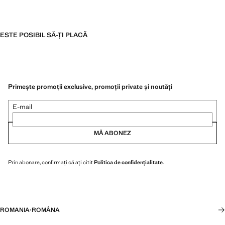
ESTE POSIBIL SĂ-ȚI PLACĂ
Primește promoții exclusive, promoții private și noutăți
E-mail
MĂ ABONEZ
Prin abonare, confirmați că ați citit
Politica de confidențialitate
.
ROMANIA
·
ROMÂNA