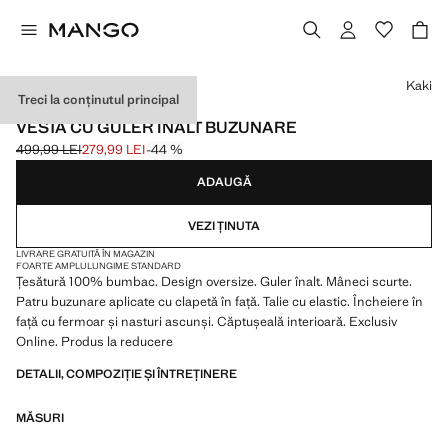
Selectează o culoare
Kaki
Treci la conținutul principal
EXCLUSIV ONLINE
VESTĂ CU GULER ÎNALT BUZUNARE
499,99 LEI
279,99 LEI
-44 %
Preț inițial tăiat [499,99 LEI ]
Preț actual [279,99 LEI ]
ADAUGĂ
VEZI ȚINUTA
LIVRARE GRATUITĂ ÎN MAGAZIN
FOARTE AMPLU
LUNGIME STANDARD
Țesătură 100% bumbac. Design oversize. Guler înalt. Mâneci scurte.
Patru buzunare aplicate cu clapetă în față. Talie cu elastic. Încheiere în
față cu fermoar și nasturi ascunși. Căptușeală interioară. Exclusiv
Online. Produs la reducere
DETALII, COMPOZIȚIE ȘI ÎNTREȚINERE
MĂSURI