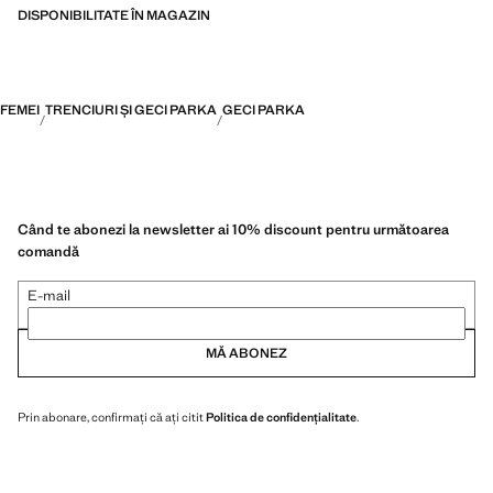
DISPONIBILITATE ÎN MAGAZIN
FEMEI
TRENCIURI ȘI GECI PARKA
GECI PARKA
Când te abonezi la newsletter ai 10% discount pentru următoarea
comandă
E-mail
MĂ ABONEZ
Prin abonare, confirmați că ați citit
Politica de confidențialitate
.