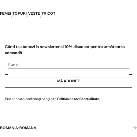
FEMEI
TOPURI
VESTE
TRICOT
Când te abonezi la newsletter ai 10% discount pentru următoarea
comandă
E-mail
MĂ ABONEZ
Prin abonare, confirmați că ați citit
Politica de confidențialitate
.
ROMANIA
·
ROMÂNA