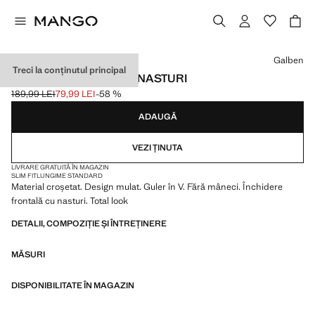
Selectează o culoare
Galben
Treci la conținutul principal
VESTĂ CROȘETATĂ CU NASTURI
189,99 LEI
79,99 LEI
-58 %
Preț inițial tăiat [189,99 LEI ]
Preț actual [79,99 LEI ]
ADAUGĂ
VEZI ȚINUTA
LIVRARE GRATUITĂ ÎN MAGAZIN
SLIM FIT
LUNGIME STANDARD
Material croșetat. Design mulat. Guler în V. Fără mâneci. Închidere
frontală cu nasturi. Total look
DETALII, COMPOZIȚIE ȘI ÎNTREȚINERE
MĂSURI
DISPONIBILITATE ÎN MAGAZIN