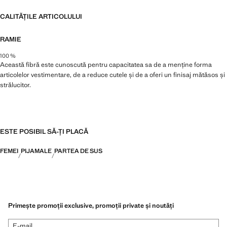
CALITĂȚILE ARTICOLULUI
RAMIE
100 %
Această fibră este cunoscută pentru capacitatea sa de a menține forma
articolelor vestimentare, de a reduce cutele și de a oferi un finisaj mătăsos și
strălucitor.
ESTE POSIBIL SĂ-ȚI PLACĂ
FEMEI
PIJAMALE
PARTEA DE SUS
Primește promoții exclusive, promoții private și noutăți
E-mail