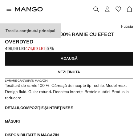
Selectează o culoare
Fucsia
Treci la conținutul principal
CĂMAȘĂ DE NOAPTE 100% RAMIE CU EFECT
OVERDYED
499,99 LEI
474,99 LEI
-5 %
Preț inițial tăiat [499,99 LEI ]
Preț actual [474,99 LEI ]
ADAUGĂ
VEZI ȚINUTA
LIVRARE GRATUITĂ ÎN MAGAZIN
Țesătură de ramie 100 %. Cămașă de noapte tip rochie. Model maxi.
Design fluid. Guler rotund. Decolteu încrețit. Bretele subțiri. Produs la
reducere
DETALII, COMPOZIȚIE ȘI ÎNTREȚINERE
MĂSURI
DISPONIBILITATE ÎN MAGAZIN