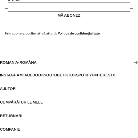
MĂ ABONEZ
Prin abonare, confirmați că ați citit
Politica de confidențialitate
.
ROMANIA
·
ROMÂNA
INSTAGRAM
FACEBOOK
YOUTUBE
TIKTOK
SPOTIFY
PINTEREST
X
AJUTOR
CUMPĂRĂTURILE MELE
RETURNĂRI
COMPANIE