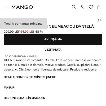
Selectează o culoare
Alb
Treci la conținutul principal
CĂMAȘĂ DE NOAPTE DIN BUMBAC CU DANTELĂ
299,99 LEI
154,99 LEI
-48 %
Preț inițial tăiat [299,99 LEI ]
Preț actual [154,99 LEI ]
ANUNȚĂ-MĂ
VEZI ȚINUTA
LIVRARE GRATUITĂ ÎN MAGAZIN
100% bumbac. Stil romantic. Bretele. Fără mâneci. Cămașă de noapte
tip rochie. Detalii din dantelă. Motive brodate. Detaliu cu plisări. Nasturi
decorativi. Oferă confort și libertate de mișcare. Produs la reducere
DETALII, COMPOZIȚIE ȘI ÎNTREȚINERE
MĂSURI
DISPONIBILITATE ÎN MAGAZIN