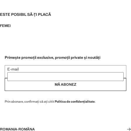
ESTE POSIBIL SĂ-ȚI PLACĂ
FEMEI
Primește promoții exclusive, promoții private și noutăți
E-mail
MĂ ABONEZ
Prin abonare, confirmați că ați citit
Politica de confidențialitate
.
ROMANIA
·
ROMÂNA