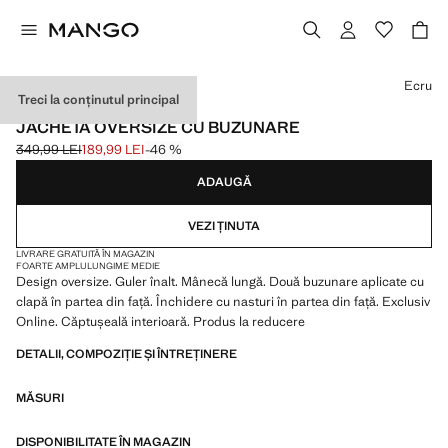
Selectează o culoare
Ecru
Treci la conținutul principal
EXCLUSIV ONLINE
JACHETĂ OVERSIZE CU BUZUNARE
349,99 LEI
189,99 LEI
-46 %
Preț inițial tăiat [349,99 LEI ]
Preț actual [189,99 LEI ]
ADAUGĂ
VEZI ȚINUTA
LIVRARE GRATUITĂ ÎN MAGAZIN
FOARTE AMPLU
LUNGIME MEDIE
Design oversize. Guler înalt. Mânecă lungă. Două buzunare aplicate cu
clapă în partea din față. Închidere cu nasturi în partea din față. Exclusiv
Online. Căptușeală interioară. Produs la reducere
DETALII, COMPOZIȚIE ȘI ÎNTREȚINERE
MĂSURI
DISPONIBILITATE ÎN MAGAZIN