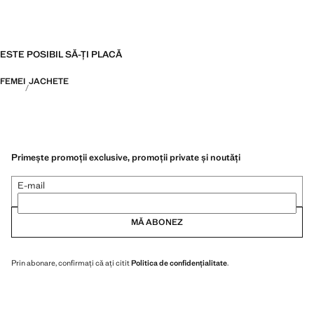
ESTE POSIBIL SĂ-ȚI PLACĂ
FEMEI
JACHETE
Primește promoții exclusive, promoții private și noutăți
E-mail
MĂ ABONEZ
Prin abonare, confirmați că ați citit
Politica de confidențialitate
.