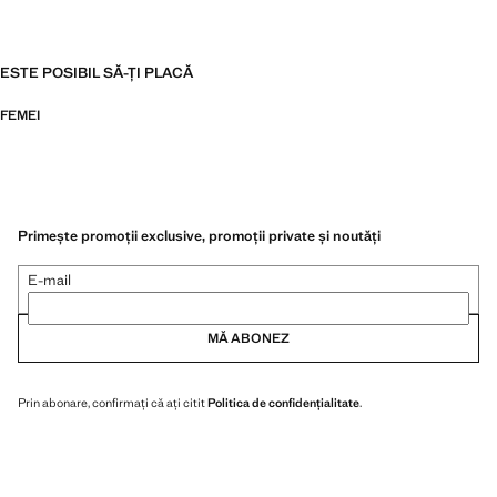
ESTE POSIBIL SĂ-ȚI PLACĂ
FEMEI
Primește promoții exclusive, promoții private și noutăți
E-mail
MĂ ABONEZ
Prin abonare, confirmați că ați citit
Politica de confidențialitate
.