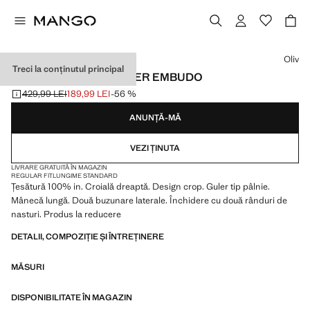
Selectează o culoare
Oliv
Treci la conținutul principal
TRENCH DE IN CU GULER EMBUDO
429,99 LEI
189,99 LEI
-56 %
Preț inițial tăiat [429,99 LEI ]
Preț actual [189,99 LEI ]
ANUNȚĂ-MĂ
VEZI ȚINUTA
LIVRARE GRATUITĂ ÎN MAGAZIN
REGULAR FIT
LUNGIME STANDARD
Țesătură 100% in. Croială dreaptă. Design crop. Guler tip pâlnie.
Mânecă lungă. Două buzunare laterale. Închidere cu două rânduri de
nasturi. Produs la reducere
DETALII, COMPOZIȚIE ȘI ÎNTREȚINERE
MĂSURI
DISPONIBILITATE ÎN MAGAZIN