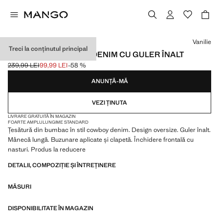
Selectează o culoare
Vanilie
Treci la conținutul principal
JACHETĂ PARKA DIN DENIM CU GULER ÎNALT
239,99 LEI
99,99 LEI
-58 %
Preț inițial tăiat [239,99 LEI ]
Preț actual [99,99 LEI ]
ANUNȚĂ-MĂ
VEZI ȚINUTA
LIVRARE GRATUITĂ ÎN MAGAZIN
FOARTE AMPLU
LUNGIME STANDARD
Țesătură din bumbac în stil cowboy denim. Design oversize. Guler înalt.
Mânecă lungă. Buzunare aplicate și clapetă. Închidere frontală cu
nasturi. Produs la reducere
DETALII, COMPOZIȚIE ȘI ÎNTREȚINERE
MĂSURI
DISPONIBILITATE ÎN MAGAZIN