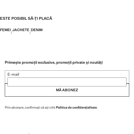
ESTE POSIBIL SĂ-ȚI PLACĂ
FEMEI
JACHETE
DENIM
Primește promoții exclusive, promoții private și noutăți
E-mail
MĂ ABONEZ
Prin abonare, confirmați că ați citit
Politica de confidențialitate
.